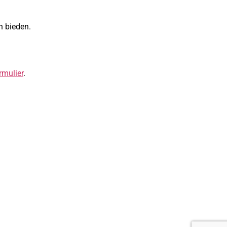
n bieden.
rmulier
.