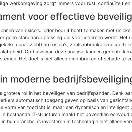
ilige werkomgeving zorgt immers voor rust, continuïteit en p
ament voor effectieve beveili
rkennen van risico’s. Ieder bedrijf heeft te maken met uniek
r geen standaardoplossing die voor iedereen werkt. Het ui
 gekeken naar zichtbare risico’s, zoals inbraakgevoelige t
nalatigheid. Op basis van deze analyse kunnen gerichte ke
stemen. Het doel is niet alleen om inbraken of schade te
 in moderne bedrijfsbeveiligin
grotere rol in het beveiligen van bedrijfspanden. Denk aan
erkers automatisch toegang geven op basis van gezichtsh
sche vorm van toezicht is, maar een dynamisch en intellige
g in bestaande IT-structuren maakt het bovendien eenvoudig
in hun branche, is investeren in technologie niet alleen ve