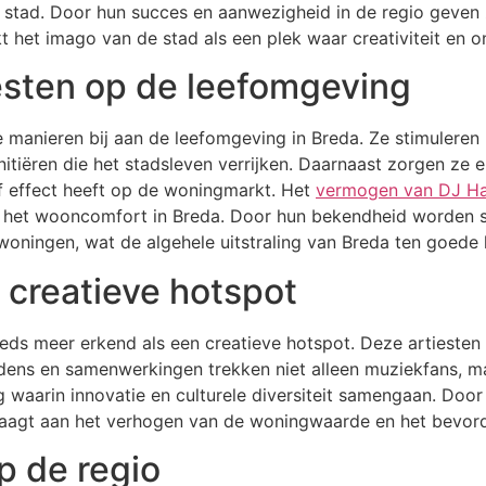
e stad. Door hun succes en aanwezigheid in de regio geven z
rkt het imago van de stad als een plek waar creativiteit e
iesten op de leefomgeving
 manieren bij aan de leefomgeving in Breda. Ze stimuleren
ëren die het stadsleven verrijken. Daarnaast zorgen ze erv
ef effect heeft op de woningmarkt. Het
vermogen van DJ Ha
n het wooncomfort in Breda. Door hun bekendheid worden s
woningen, wat de algehele uitstraling van Breda ten goede
 creatieve hotspot
eds meer erkend als een creatieve hotspot. Deze artieste
edens en samenwerkingen trekken niet alleen muziekfans, ma
waarin innovatie en culturele diversiteit samengaan. Door 
jdraagt aan het verhogen van de woningwaarde en het bevo
 de regio