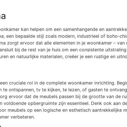
ma
oonkamer kan helpen om een samenhangende en aantrekkelij
, een bepaalde stijl zoals modern, industrieel of boho-chic
ema zorgt ervoor dat alle elementen in je woonkamer – van
uit bij de rest van je huis om een consistente uitstraling
ren en natuurlijke materialen, creëer je een rustige en uitn
een cruciale rol in de complete woonkamer inrichting. Begi
m te ontspannen, tv te kijken, te lezen, of gasten te ontvan
org ervoor dat de meubels passen bij de grootte van de ruim
, en voldoende opbergruimte zijn essentieel. Denk ook aan d
oor meubels op een logische en esthetisch aantrekkelijke m
kamer verbeteren.